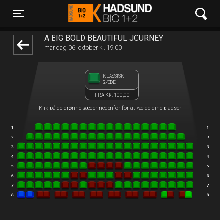
Hadsund Bio 1+2
front03-cc 063902
Toggle navigation
A BIG BOLD BEAUTIFUL JOURNEY
mandag 06. oktober kl. 19:00
KLASSISK
SÆDE
FRA KR. 100,00
Klik på de grønne sæder nedenfor for at vælge dine pladser