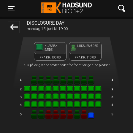
Hadsund Bio 1+2
front05-temp 101612
Toggle navigation
DISCLOSURE DAY
mandag 15. juni kl. 19:00
KLASSISK
LUKSUSSÆDER
SÆDE
FRA KR. 100,00
FRA KR. 110,00
Klik på de grønne sæder nedenfor for at vælge dine pladser