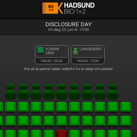
Hadsund Bio 1+2
front05-temp 012043
DISCLOSURE DAY
tirsdag 23. juni kl. 19:00
KLASSISK
LUKSUSSÆDER
SÆDE
FRA KR. 100,00
FRA KR. 110,00
Klik på de grønne sæder nedenfor for at vælge dine pladser