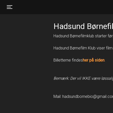
Toggle navigation
Hadsund Børnefi
Hadsund Børnefilmklub starter førs
Hadsund Børnefilm Klub viser film
Billetterne findes
her på siden
.
Bemærk: Der vil IKKE være løssalg t
Mail: hadsundbornebio@gmail.c