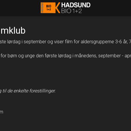
Hadsund Bio 1+2
lmklub
te lørdag i september og viser film for aldersgrupperne 3-6 år, 7
 for børn og unge den første lørdag i månedens, september - apri
il de enkelte forestillinger.
om