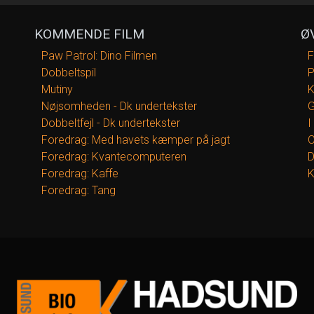
KOMMENDE FILM
Ø
Paw Patrol: Dino Filmen
F
Dobbeltspil
P
Mutiny
K
Nøjsomheden - Dk undertekster
G
Dobbeltfejl - Dk undertekster
I
Foredrag: Med havets kæmper på jagt
O
Foredrag: Kvantecomputeren
D
Foredrag: Kaffe
K
Foredrag: Tang