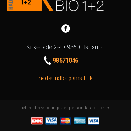
Kirkegade 2-4 • 9560 Hadsund
98571046
hadsundbio@mail.dk
nyhedsbrev
betingelser
persondata
cookies