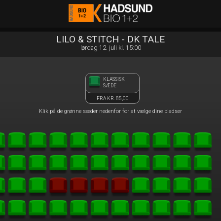
Hadsund Bio 1+2
front05-temp 083247
LILO & STITCH - DK TALE
lørdag 12. juli kl. 15:00
KLASSISK
SÆDE
FRA KR. 85,00
Klik på de grønne sæder nedenfor for at vælge dine pladser