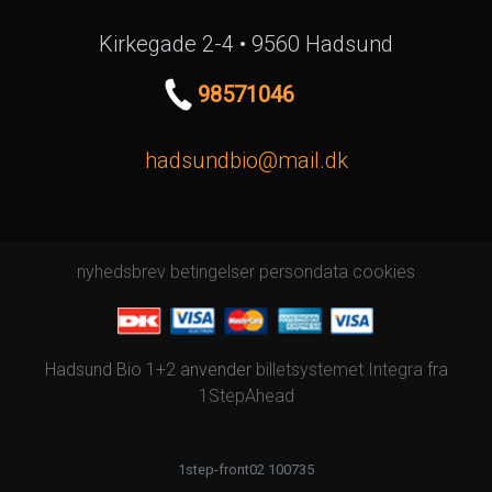
Kirkegade 2-4 • 9560 Hadsund
98571046
hadsundbio@mail.dk
nyhedsbrev
betingelser
persondata
cookies
Hadsund Bio 1+2 anvender
billetsystemet Integra
fra
1StepAhead
1step-front02 100735