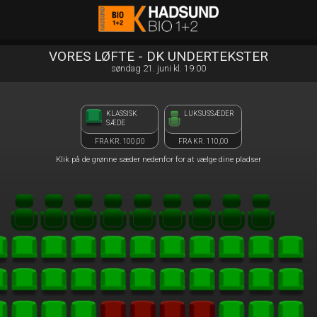
Hadsund Bio 1+2
front03-cc 050719
VORES LØFTE - DK UNDERTEKSTER
søndag 21. juni kl. 19:00
KLASSISK
LUKSUSSÆDER
SÆDE
FRA KR. 100,00
FRA KR. 110,00
Klik på de grønne sæder nedenfor for at vælge dine pladser