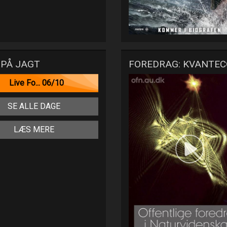
PÅ JAGT
FOREDRAG: KVANTE
Live Fo... 06/10
SE ALLE DAGE
LÆS MERE