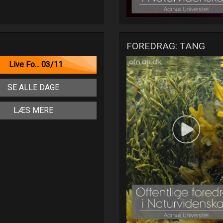
FOREDRAG: TANG
Live Fo... 03/11
SE ALLE DAGE
LÆS MERE