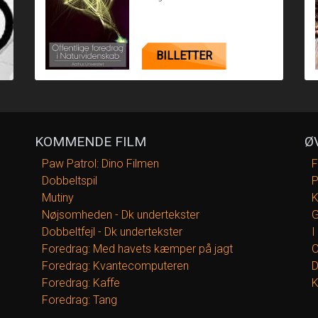
BILLETTER
KOMMENDE FILM
Ø
Paw Patrol: Dino Filmen
F
Dobbeltspil
P
Mutiny
K
Nøjsomheden - Dk undertekster
G
Dobbeltfejl - Dk undertekster
I
Foredrag: Med havets kæmper på jagt
O
Foredrag: Kvantecomputeren
D
Foredrag: Kaffe
K
Foredrag: Tang