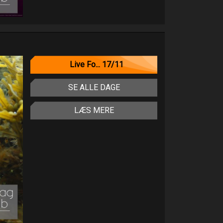
Live Fo... 17/11
SE ALLE DAGE
LÆS MERE