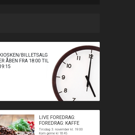
KIOSKEN/BILLETSALG
ER ÅBEN FRA 18:00 TIL
19:15
LIVE FOREDRAG:
FOREDRAG: KAFFE
Tirsdag 3. november kl. 19:00
Kom gerne kl 18:45