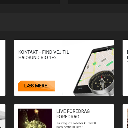
KONTAKT - FIND VEJ TIL
HADSUND BIO 1+2
LÆS MERE...
LIVE FOREDRAG:
FOREDRAG:
KVANTECOMPUTEREN
Tirsdag 20. oktober kl. 19:00
Kom gerne kl 18:45