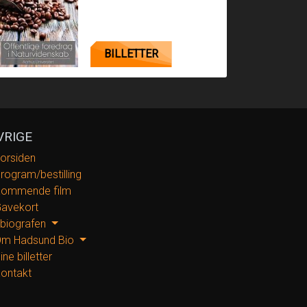
BILLETTER
VRIGE
orsiden
rogram/bestilling
ommende film
avekort
 biografen
m Hadsund Bio
ine billetter
ontakt