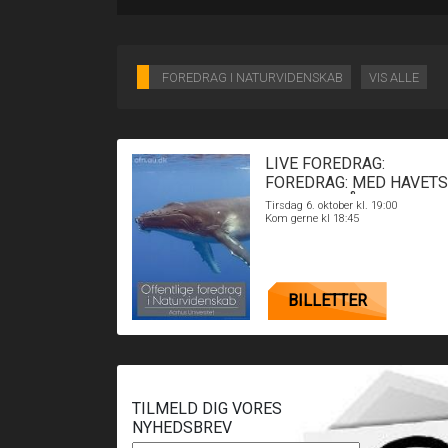
FOREDRAG I NATURVIDENSKAB
VIS ALLE
LIVE FOREDRAG:
FOREDRAG: MED HAVETS
KÆMPER PÅ JAGT
Tirsdag 6. oktober kl. 19:00
Kom gerne kl 18:45
BILLETTER
TILMELD DIG VORES
NYHEDSBREV