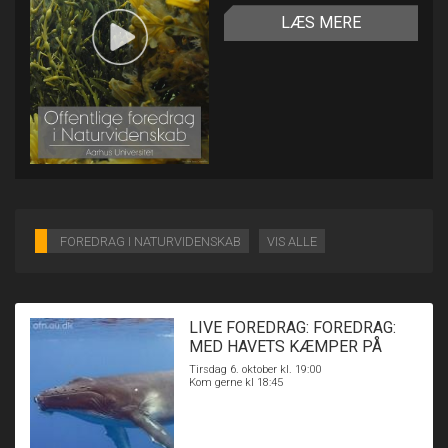
LÆS MERE
FOREDRAG I NATURVIDENSKAB
VIS ALLE
LIVE FOREDRAG: FOREDRAG:
MED HAVETS KÆMPER PÅ
JAGT
Tirsdag 6. oktober kl. 19:00
Kom gerne kl 18:45